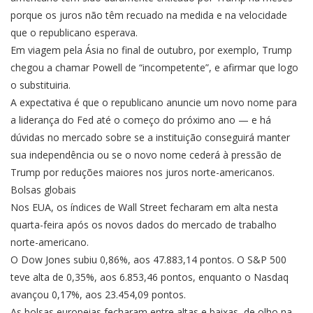
porque os juros não têm recuado na medida e na velocidade
que o republicano esperava.
Em viagem pela Ásia no final de outubro, por exemplo, Trump
chegou a chamar Powell de “incompetente”, e afirmar que logo
o substituiria.
A expectativa é que o republicano anuncie um novo nome para
a liderança do Fed até o começo do próximo ano — e há
dúvidas no mercado sobre se a instituição conseguirá manter
sua independência ou se o novo nome cederá à pressão de
Trump por reduções maiores nos juros norte-americanos.
Bolsas globais
Nos EUA, os índices de Wall Street fecharam em alta nesta
quarta-feira após os novos dados do mercado de trabalho
norte-americano.
O Dow Jones subiu 0,86%, aos 47.883,14 pontos. O S&P 500
teve alta de 0,35%, aos 6.853,46 pontos, enquanto o Nasdaq
avançou 0,17%, aos 23.454,09 pontos.
As bolsas europeias fecharam entre altas e baixas, de olho na