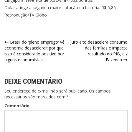
Cingapura, teve alta de 0,32%, a 4.552 pontos.
Dólar atinge a segunda maior cotação da história: R$ 5,86
Reprodução/TV Globo
Navegação
Brasil do 'pleno emprego' vê
Juro alto desacelera consumo
economia desacelerar: por que
das famílias e impacta
de
isso é considerado positivo por
resultado do PIB, diz
alguns economistas
Fazenda
Post
DEIXE COMENTÁRIO
Seu endereço de e-mail não será publicado. Os campos
necessários são marcados com *.
Comentário