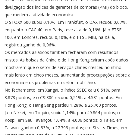
divulgação dos índices de gerentes de compras (PMI) do bloco,
que medem a atividade econômica.
O STOXX 600 subiu 0,10%. Em Frankfurt, o DAX recuou 0,07%,
enquanto o CAC 40, em Paris, teve alta de 0,16%. Já o FTSE
100, em Londres, recuou 0,10%, e o FTSE MIB, na Itália,
registrou ganho de 0,06%.
Os mercados asiáticos também fecharam com resultados
mistos. As bolsas da China e de Hong Kong caíram após dados
mostrarem que o setor de serviços chinês cresceu no ritmo
mais lento em cinco meses, aumentando preocupações sobre a
economia e os problemas no setor imobiliário.
No fechamento: em Xangai, o índice SSEC caiu 0,51%, para
3.878 pontos, e o CSI300 recuou 0,51%, a 4.531 pontos. Em
Hong Kong, o Hang Seng perdeu 1,28%, a 25.760 pontos.
Já o Nikkei, em Tóquio, subiu 1,14%, para 49.864 pontos; o
Kospi, em Seul, avançou 1,04%, a 4.036 pontos; o Taiex, em
Taiwan, ganhou 0,83%, a 27.793 pontos; e o Straits Times, em