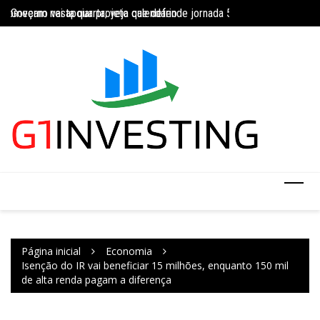
Ir
Governo vai apoiar projeto que defende jornada 5×2 com limite de 4
Concurso do IBGE te
para
INSS amplia temporariamente prazo de auxílio-doença sem perícia;
o
conteúdo
Página inicial
Economia
Isenção do IR vai beneficiar 15 milhões, enquanto 150 mil
de alta renda pagam a diferença