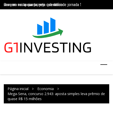
Ir
Governo vai apoiar projeto que defende jornada 5×2 com limite de 4
Concurso do IBGE te
para
INSS amplia temporariamente prazo de auxílio-doença sem perícia;
o
conteúdo
Página inicial
Economia
Mega-Sena, concurso 2.943: aposta simples leva prêmio de
quase R$ 15 milhões