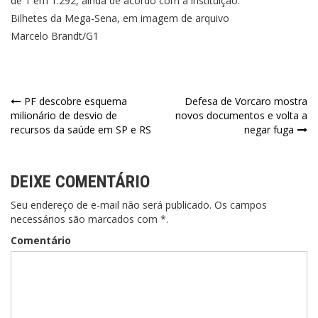
de 1 em 1.292, ainda de acordo com a instituição.
Bilhetes da Mega-Sena, em imagem de arquivo
Marcelo Brandt/G1
Navegação
PF descobre esquema
Defesa de Vorcaro mostra
milionário de desvio de
novos documentos e volta a
de
recursos da saúde em SP e RS
negar fuga
Post
DEIXE COMENTÁRIO
Seu endereço de e-mail não será publicado. Os campos
necessários são marcados com *.
Comentário