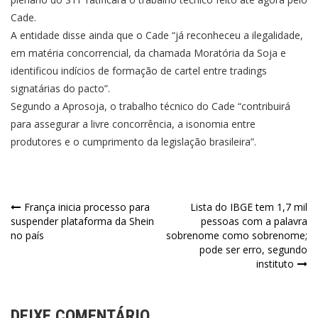
Cade.
A entidade disse ainda que o Cade “já reconheceu a ilegalidade,
em matéria concorrencial, da chamada Moratória da Soja e
identificou indícios de formação de cartel entre tradings
signatárias do pacto”.
Segundo a Aprosoja, o trabalho técnico do Cade “contribuirá
para assegurar a livre concorrência, a isonomia entre
produtores e o cumprimento da legislação brasileira”.
Navegação
França inicia processo para
Lista do IBGE tem 1,7 mil
suspender plataforma da Shein
pessoas com a palavra
de
no país
sobrenome como sobrenome;
pode ser erro, segundo
Post
instituto
DEIXE COMENTÁRIO