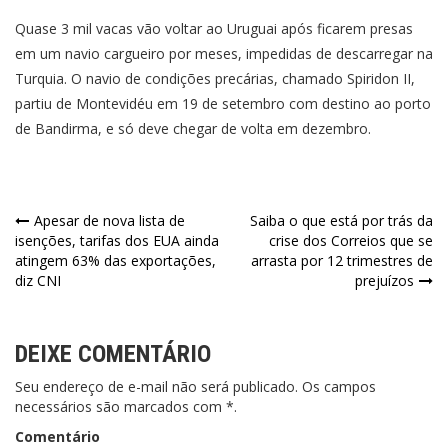
Quase 3 mil vacas vão voltar ao Uruguai após ficarem presas
em um navio cargueiro por meses, impedidas de descarregar na
Turquia. O navio de condições precárias, chamado Spiridon II,
partiu de Montevidéu em 19 de setembro com destino ao porto
de Bandirma, e só deve chegar de volta em dezembro.
Navegação
Apesar de nova lista de
Saiba o que está por trás da
isenções, tarifas dos EUA ainda
crise dos Correios que se
de
atingem 63% das exportações,
arrasta por 12 trimestres de
diz CNI
prejuízos
Post
DEIXE COMENTÁRIO
Seu endereço de e-mail não será publicado. Os campos
necessários são marcados com *.
Comentário