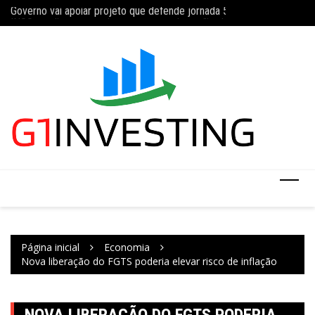
Governo vai apoiar projeto que defende jornada 5×2 com limite de 4
Ir
Concurso do IBGE te
INSS amplia temporariamente prazo de auxílio-doença sem perícia;
para
o
conteúdo
Página inicial
Economia
Nova liberação do FGTS poderia elevar risco de inflação