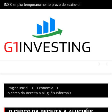
Ir
da 5×2 com limite de 40 horas semanais
INSS amplia temporariamente prazo de auxílio-doença sem perícia;
Concurso do IBGE te
para
o
conteúdo
Página inicial
Economia
o cerco da Receita a aluguéis informais