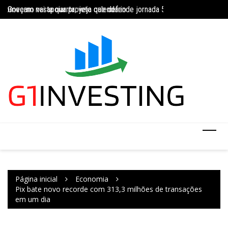
Ir
Governo vai apoiar projeto que defende jornada 5×2 com limite de 4
Concurso do IBGE te
para
INSS amplia temporariamente prazo de auxílio-doença sem perícia;
o
conteúdo
Página inicial
Economia
Pix bate novo recorde com 313,3 milhões de transações
em um dia