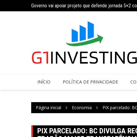
Ir
Governo vai apoiar projeto que defende jornada 5×2 c
INSS amplia temporariamente prazo de auxílio-doença
para
o
conteúdo
INÍCIO
POLÍTICA DE PRIVACIDADE
CO
Página inicial
Economia
PIX parcelado: B
PIX PARCELADO: BC DIVULGA R