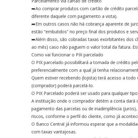
Parcelamento via cartão de crédito
➡️Ao comprar produtos com cartão de crédito parcel
diferente daquele com pagamento a vista).
➡️Em outros casos não há cobrança aparente de jur
estão “embutidos” no preço final dos produtos e serv
➡️Além disso, são cobradas taxas exorbitantes dos cl
ao mês) caso não paguem o valor total da fatura. Ess
Como vai funcionar o PIX parcelado
O PIX parcelado possibilitará a tomada de crédito pe
preferencialmente com a qual já tenha relacionament
Quem estiver recebendo (lojista) terá acesso a tod
(comprador) poderá parcelá-lo.
O PIX Parcelado poderá ser usado para qualquer tipo 
A instituição onde o comprador detém a conta dará o
pagamento das parcelas ou de inadimplência (juros
riscos, conforme o perfil do cliente, como já acontec
O Banco Central já informou esperar que a modalid
com taxas vantajosas.