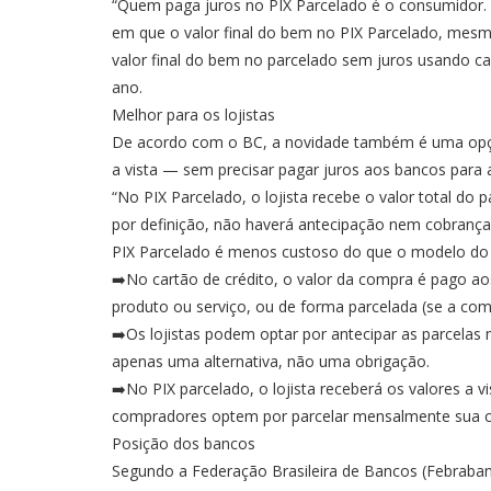
“Quem paga juros no PIX Parcelado é o consumidor. 
em que o valor final do bem no PIX Parcelado, mesm
valor final do bem no parcelado sem juros usando car
ano.
Melhor para os lojistas
De acordo com o BC, a novidade também é uma opção
a vista — sem precisar pagar juros aos bancos para 
“No PIX Parcelado, o lojista recebe o valor total 
por definição, não haverá antecipação nem cobrança 
PIX Parcelado é menos custoso do que o modelo do ca
➡️No cartão de crédito, o valor da compra é pago aos 
produto ou serviço, ou de forma parcelada (se a comp
➡️Os lojistas podem optar por antecipar as parcelas
apenas uma alternativa, não uma obrigação.
➡️No PIX parcelado, o lojista receberá os valores a
compradores optem por parcelar mensalmente sua 
Posição dos bancos
Segundo a Federação Brasileira de Bancos (Febraba