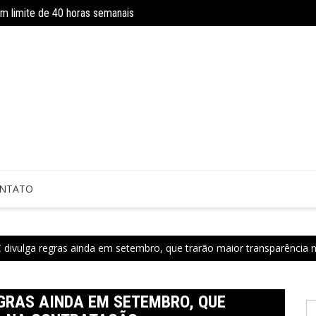
om limite de 40 horas semanais
Concurso do IBGE tem 9 mil vagas e sa
 sem perícia; entenda mudanças
NTATO
C divulga regras ainda em setembro, que trarão maior transparência 
EGRAS AINDA EM SETEMBRO, QUE
P