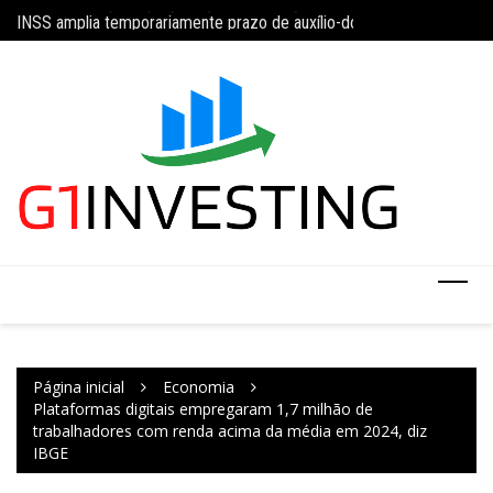
Ir
da 5×2 com limite de 40 horas semanais
INSS amplia temporariamente prazo de auxílio-doença sem perícia;
Concurso do IBGE te
para
o
conteúdo
Página inicial
Economia
Plataformas digitais empregaram 1,7 milhão de
trabalhadores com renda acima da média em 2024, diz
IBGE