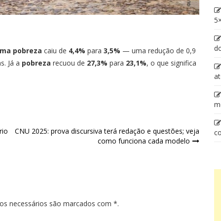
5×
d
ema pobreza
caiu de
4,4%
para
3,5%
— uma redução de 0,9
s. Já a
pobreza
recuou de
27,3%
para
23,1%
, o que significa
at
m
rio
CNU 2025: prova discursiva terá redação e questões; veja
co
como funciona cada modelo
pos necessários são marcados com *.