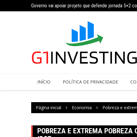
Ir
ja calendário
Governo vai apoiar projeto que defende jornada 5×2 c
para
o
conteúdo
INÍCIO
POLÍTICA DE PRIVACIDADE
CO
Página inicial
Economia
Pobreza e extrem
POBREZA E EXTREMA POBREZA C