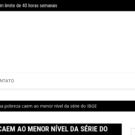
om limite de 40 horas semanais
INSS amplia temporariamente prazo d
NTATO
a pobreza caem ao menor nível da série do IBGE
AEM AO MENOR NÍVEL DA SÉRIE DO
P