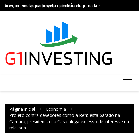
Ir
Governo vai apoiar projeto que defende jornada 5×2 com limite de 4
Concurso do IBGE te
para
INSS amplia temporariamente prazo de auxílio-doença sem perícia;
o
conteúdo
Página inicial
Economia
Projeto contra devedores como a Refit está parado na
Câmara; presidência da Casa alega excesso de interesse na
relatoria