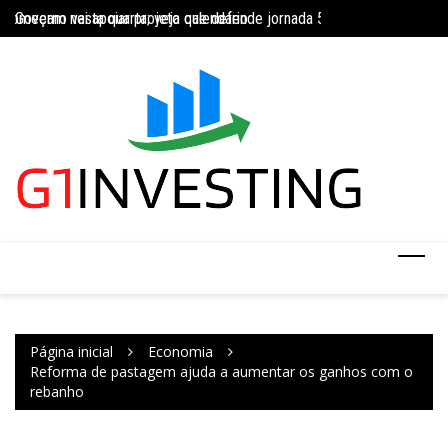
Ir
Governo vai apoiar projeto que defende jornada 5×2 com limite de 4
Concurso do IBGE te
INSS amplia temporariamente prazo de auxílio-doença sem perícia;
para
o
conteúdo
Página inicial
Economia
Reforma de pastagem ajuda a aumentar os ganhos com o
rebanho