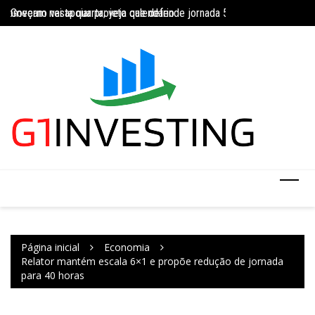
Ir
Governo vai apoiar projeto que defende jornada 5×2 com limite de 4
Concurso do IBGE te
INSS amplia temporariamente prazo de auxílio-doença sem perícia;
para
o
conteúdo
Página inicial
Economia
Relator mantém escala 6×1 e propõe redução de jornada
para 40 horas