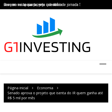
Ir
começam nesta quarta; veja calendário
Governo vai apoiar projeto que defende jornada 5×2 com limite de 4
INSS amplia tempor
para
o
conteúdo
Página inicial
Economia
Senado aprova o projeto que isenta do IR quem ganha até
R$ 5 mil por mês