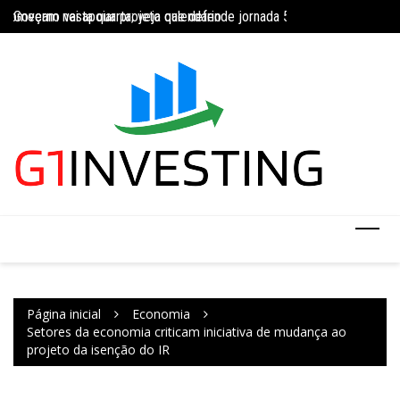
Ir
começam nesta quarta; veja calendário
Governo vai apoiar projeto que defende jornada 5×2 com limite de 4
INSS amplia tempor
para
o
conteúdo
Página inicial
Economia
Setores da economia criticam iniciativa de mudança ao
projeto da isenção do IR