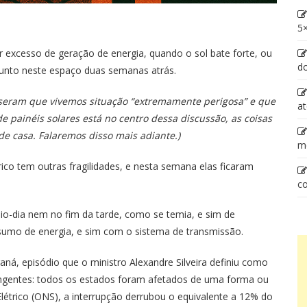
5×
or excesso de geração de energia, quando o sol bate forte, ou
d
sunto neste espaço duas semanas atrás.
disseram que vivemos situação “extremamente perigosa” e que
at
e painéis solares está no centro dessa discussão, as coisas
 casa. Falaremos disso mais adiante.)
m
co tem outras fragilidades, e nesta semana elas ficaram
co
io-dia nem no fim da tarde, como se temia, e sim de
umo de energia, e sim com o sistema de transmissão.
, episódio que o ministro Alexandre Silveira definiu como
angentes: todos os estados foram afetados de uma forma ou
étrico (ONS), a interrupção derrubou o equivalente a 12% do