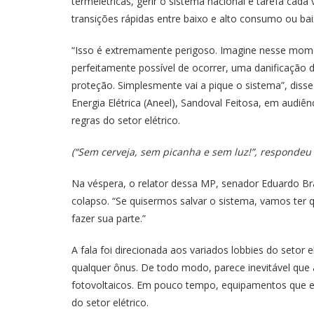
termelétricas, gerir o sistema nacional é tarefa cad
transições rápidas entre baixo e alto consumo ou bai
“Isso é extremamente perigoso. Imagine nesse mome
perfeitamente possível de ocorrer, uma danificaçã
proteção. Simplesmente vai a pique o sistema”, disse 
Energia Elétrica (Aneel), Sandoval Feitosa, em audiê
regras do setor elétrico.
(“Sem cerveja, sem picanha e sem luz!”, respondeu o
Na véspera, o relator dessa MP, senador Eduardo Br
colapso. “Se quisermos salvar o sistema, vamos ter
fazer sua parte.”
A fala foi direcionada aos variados lobbies do setor
qualquer ônus. De todo modo, parece inevitável que
fotovoltaicos. Em pouco tempo, equipamentos que er
do setor elétrico.