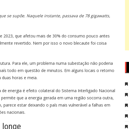
e se supõe. Naquele instante, passava de 78 gigawatts,
de 2023, que afetou mais de 30% do consumo pouco antes
mente revertido. Nem por isso o novo blecaute foi coisa
trutura. Para ele, um problema numa subestação não poderia
o país todo em questão de minutos. Em alguns locais o retorno
u duas horas e meia.
e energia é efeito colateral do Sistema Interligado Nacional
le permite que a energia gerada em uma região socorra outra,
o, parece estar deixando o país mais vulnerável a falhas em
es nacionais.
á longe