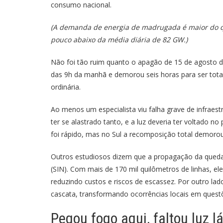
consumo nacional.
(A demanda de energia de madrugada é maior do qu
pouco abaixo da média diária de 82 GW.)
Não foi tão ruim quanto o apagão de 15 de agosto 
das 9h da manhã e demorou seis horas para ser total
ordinária.
Ao menos um especialista viu falha grave de infraes
ter se alastrado tanto, e a luz deveria ter voltado n
foi rápido, mas no Sul a recomposição total demoro
Outros estudiosos dizem que a propagação da queda d
(SIN). Com mais de 170 mil quilômetros de linhas, e
reduzindo custos e riscos de escassez. Por outro lad
cascata, transformando ocorrências locais em questõ
Pegou fogo aqui, faltou luz l