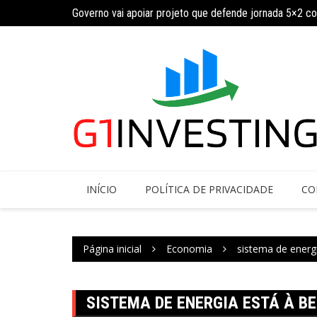
Governo vai apoiar projeto que defende jornada 5×2 c
Ir
INSS amplia temporariamente prazo de auxílio-doença
para
o
conteúdo
INÍCIO
POLÍTICA DE PRIVACIDADE
CO
Página inicial
Economia
sistema de energi
SISTEMA DE ENERGIA ESTÁ À B