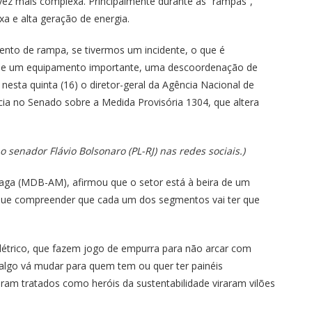
a vez mais complexa. Principalmente durante as “rampas”,
xa e alta geração de energia.
nto de rampa, se tivermos um incidente, o que é
o de um equipamento importante, uma descoordenação de
nesta quinta (16) o diretor-geral da Agência Nacional de
ncia no Senado sobre a Medida Provisória 1304, que altera
 senador Flávio Bolsonaro (PL-RJ) nas redes sociais.)
aga (MDB-AM), afirmou que o setor está à beira de um
 que compreender que cada um dos segmentos vai ter que
 elétrico, que fazem jogo de empurra para não arcar com
 algo vá mudar para quem tem ou quer ter painéis
am tratados como heróis da sustentabilidade viraram vilões