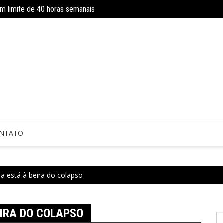
om limite de 40 horas semanais
Concurso do IBGE tem 9 mil vagas e sa
 sem perícia; entenda mudanças
NTATO
a está à beira do colapso
EIRA DO COLAPSO
P