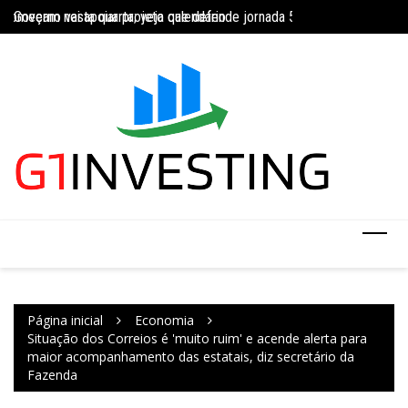
Ir
Governo vai apoiar projeto que defende jornada 5×2 com limite de 4
Concurso do IBGE te
para
INSS amplia temporariamente prazo de auxílio-doença sem perícia;
o
conteúdo
Página inicial
Economia
Situação dos Correios é 'muito ruim' e acende alerta para
maior acompanhamento das estatais, diz secretário da
Fazenda