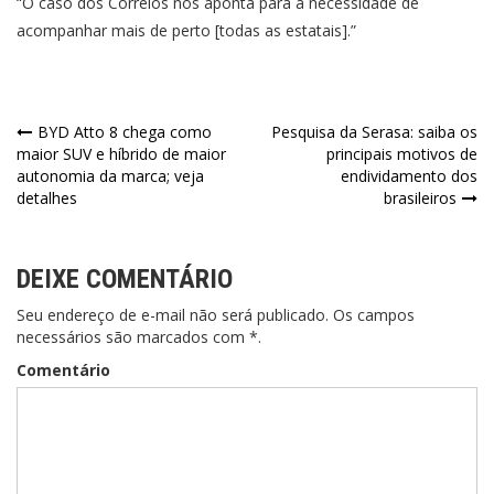
“O caso dos Correios nos aponta para a necessidade de
acompanhar mais de perto [todas as estatais].”
Navegação
BYD Atto 8 chega como
Pesquisa da Serasa: saiba os
maior SUV e híbrido de maior
principais motivos de
de
autonomia da marca; veja
endividamento dos
detalhes
brasileiros
Post
DEIXE COMENTÁRIO
Seu endereço de e-mail não será publicado. Os campos
necessários são marcados com *.
Comentário