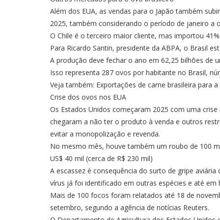
Além dos EUA, as vendas para o Japão também subi
2025, também considerando o período de janeiro a o
O Chile é o terceiro maior cliente, mas importou 4
Para Ricardo Santin, presidente da ABPA, o Brasil es
A produção deve fechar o ano em 62,25 bilhões de u
Isso representa 287 ovos por habitante no Brasil, n
Veja também: Exportações de carne brasileira para a
Crise dos ovos nos EUA
Os Estados Unidos começaram 2025 com uma crise n
chegaram a não ter o produto à venda e outros restr
evitar a monopolização e revenda.
No mesmo mês, houve também um roubo de 100 mil ov
US$ 40 mil (cerca de R$ 230 mil)
A escassez é consequência do surto de gripe aviária
vírus já foi identificado em outras espécies e até e
Mais de 100 focos foram relatados até 18 de novem
setembro, segundo a agência de notícias Reuters.
O Departamento de Agricultura dos Estados Unidos e