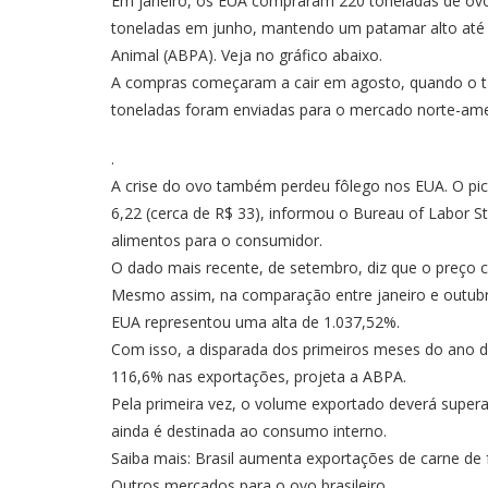
Em janeiro, os EUA compraram 220 toneladas de ovos
toneladas em junho, mantendo um patamar alto até o
Animal (ABPA). Veja no gráfico abaixo.
A compras começaram a cair em agosto, quando o ta
toneladas foram enviadas para o mercado norte-ame
.
A crise do ovo também perdeu fôlego nos EUA. O pi
6,22 (cerca de R$ 33), informou o Bureau of Labor Sta
alimentos para o consumidor.
O dado mais recente, de setembro, diz que o preço c
Mesmo assim, na comparação entre janeiro e outub
EUA representou uma alta de 1.037,52%.
Com isso, a disparada dos primeiros meses do ano d
116,6% nas exportações, projeta a ABPA.
Pela primeira vez, o volume exportado deverá super
ainda é destinada ao consumo interno.
Saiba mais: Brasil aumenta exportações de carne de
Outros mercados para o ovo brasileiro