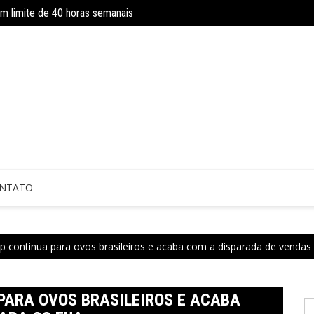
om limite de 40 horas semanais
Concurso do IBGE tem 9 mil vagas e sa
 sem perícia; entenda mudanças
NTATO
p continua para ovos brasileiros e acaba com a disparada de vendas
PARA OVOS BRASILEIROS E ACABA
P