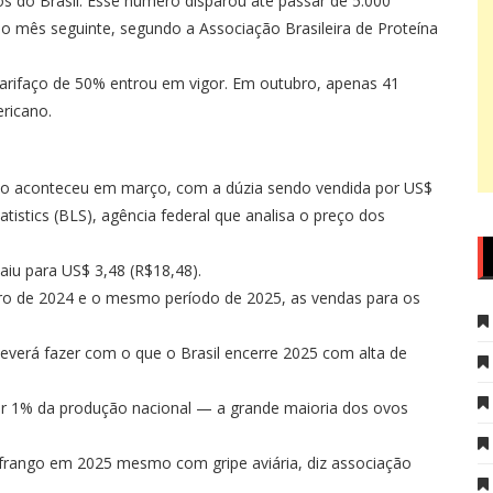
 do Brasil. Esse número disparou até passar de 5.000
 mês seguinte, segundo a Associação Brasileira de Proteína
rifaço de 50% entrou em vigor. Em outubro, apenas 41
ricano.
co aconteceu em março, com a dúzia sendo vendida por US$
tistics (BLS), agência federal que analisa o preço dos
aiu para US$ 3,48 (R$18,48).
ro de 2024 e o mesmo período de 2025, as vendas para os
everá fazer com o que o Brasil encerre 2025 com alta de
ar 1% da produção nacional — a grande maioria dos ovos
 frango em 2025 mesmo com gripe aviária, diz associação