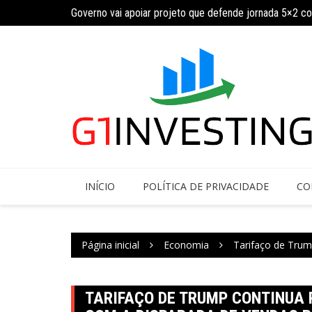
Governo vai apoiar projeto que defende jornada 5×2 c
Ir
INSS amplia temporariamente prazo de auxílio-doença
para
o
conteúdo
INÍCIO
POLÍTICA DE PRIVACIDADE
CO
Página inicial
Economia
Tarifaço de Trum
TARIFAÇO DE TRUMP CONTINUA 