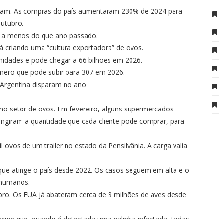
ram. As compras do país aumentaram 230% de 2024 para
utubro.
1% a menos do que ano passado.
tá criando uma “cultura exportadora” de ovos.
nidades e pode chegar a 66 bilhões em 2026.
úmero que pode subir para 307 em 2026.
 Argentina disparam no ano
o setor de ovos. Em fevereiro, alguns supermercados
ingiram a quantidade que cada cliente pode comprar, para
os de um trailer no estado da Pensilvânia. A carga valia
 que atinge o país desde 2022. Os casos seguem em alta e o
m humanos.
bro. Os EUA já abateram cerca de 8 milhões de aves desde
xige que, quando é detectada uma galinha infectada, todas