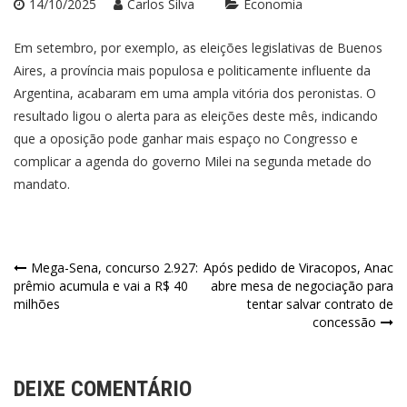
14/10/2025
Carlos Silva
Economia
Em setembro, por exemplo, as eleições legislativas de Buenos
Aires, a província mais populosa e politicamente influente da
Argentina, acabaram em uma ampla vitória dos peronistas. O
resultado ligou o alerta para as eleições deste mês, indicando
que a oposição pode ganhar mais espaço no Congresso e
complicar a agenda do governo Milei na segunda metade do
mandato.
Navegação
Mega-Sena, concurso 2.927:
Após pedido de Viracopos, Anac
prêmio acumula e vai a R$ 40
abre mesa de negociação para
de
milhões
tentar salvar contrato de
concessão
Post
DEIXE COMENTÁRIO