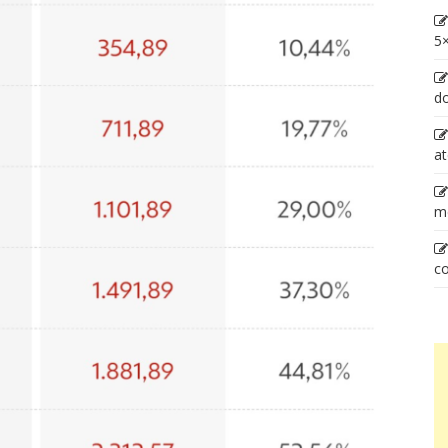
5×
d
at
m
co