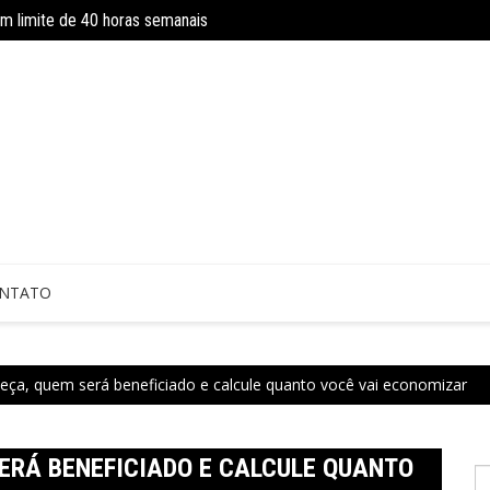
om limite de 40 horas semanais
Concurso do IBGE tem 9 mil vagas e sa
 sem perícia; entenda mudanças
NTATO
ça, quem será beneficiado e calcule quanto você vai economizar
ERÁ BENEFICIADO E CALCULE QUANTO
P