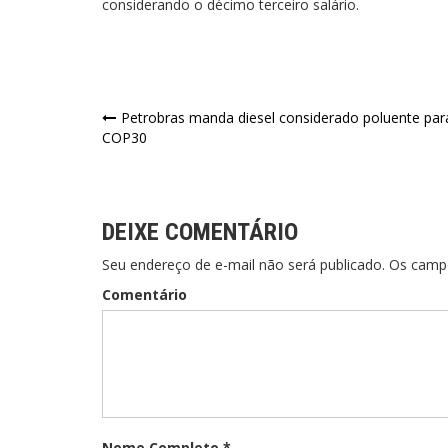
considerando o décimo terceiro salário.
Navegação
Petrobras manda diesel considerado poluente par
COP30
de
Post
DEIXE COMENTÁRIO
Seu endereço de e-mail não será publicado. Os cam
Comentário
Nome Completo *