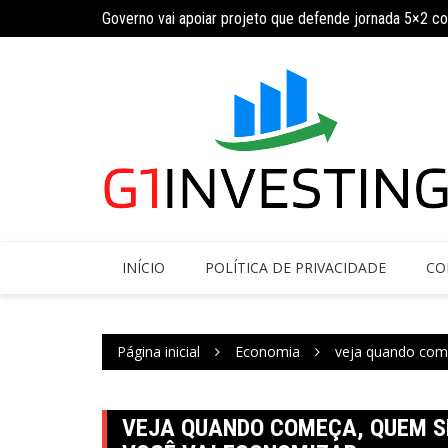
Governo vai apoiar projeto que defende jornada 5×2 c
Ir
INSS amplia temporariamente prazo de auxílio-doença
para
o
conteúdo
INÍCIO
POLÍTICA DE PRIVACIDADE
CO
Página inicial
Economia
veja quando come
VEJA QUANDO COMEÇA, QUEM S