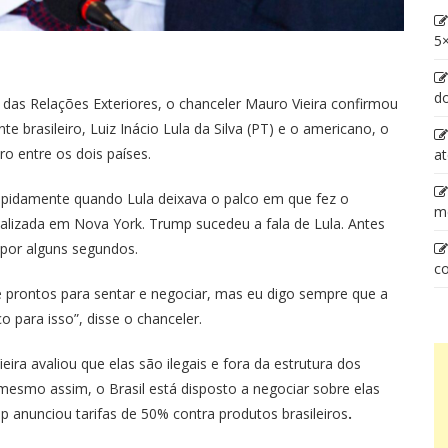
5×
d
o das Relações Exteriores, o chanceler Mauro Vieira confirmou
nte brasileiro, Luiz Inácio Lula da Silva (PT) e o americano, o
o entre os dois países.
at
apidamente quando Lula deixava o palco em que fez o
m
alizada em Nova York. Trump sucedeu a fala de Lula. Antes
 por alguns segundos.
co
 prontos para sentar e negociar, mas eu digo sempre que a
ço para isso”, disse o chanceler.
ieira avaliou que elas são ilegais e fora da estrutura dos
smo assim, o Brasil está disposto a negociar sobre elas
anunciou tarifas de 50% contra produtos brasileiros
.