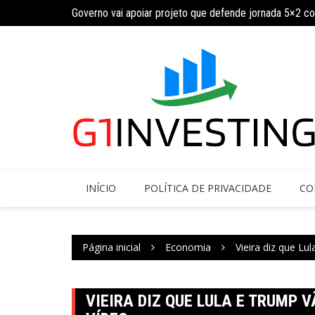
Ir
Governo vai apoiar projeto que defende jornada 5×2 c
para
INSS amplia temporariamente prazo de auxílio-doença
o
conteúdo
INÍCIO
POLÍTICA DE PRIVACIDADE
CO
Página inicial
Economia
Vieira diz que Lu
VIEIRA DIZ QUE LULA E TRUMP 