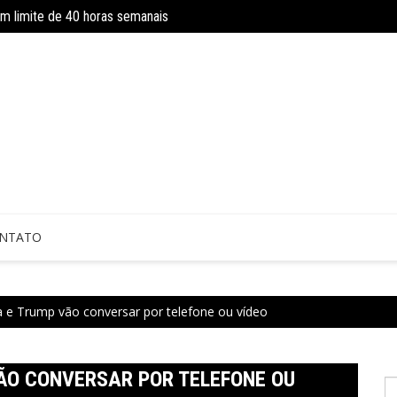
om limite de 40 horas semanais
Concurso do IBGE tem 9 mil vagas e sa
 sem perícia; entenda mudanças
NTATO
la e Trump vão conversar por telefone ou vídeo
VÃO CONVERSAR POR TELEFONE OU
P