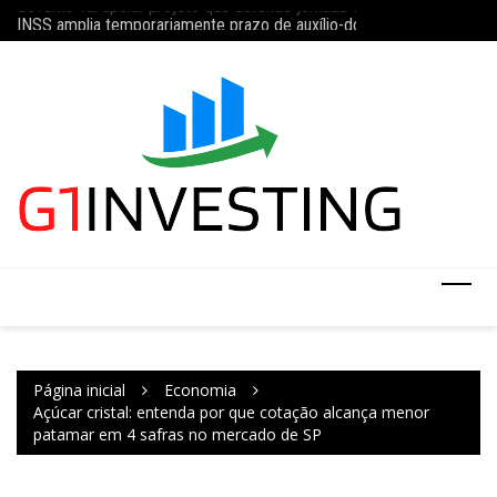
Ir
da 5×2 com limite de 40 horas semanais
INSS amplia temporariamente prazo de auxílio-doença sem perícia;
Concurso do IBGE te
para
o
conteúdo
Página inicial
Economia
Açúcar cristal: entenda por que cotação alcança menor
patamar em 4 safras no mercado de SP