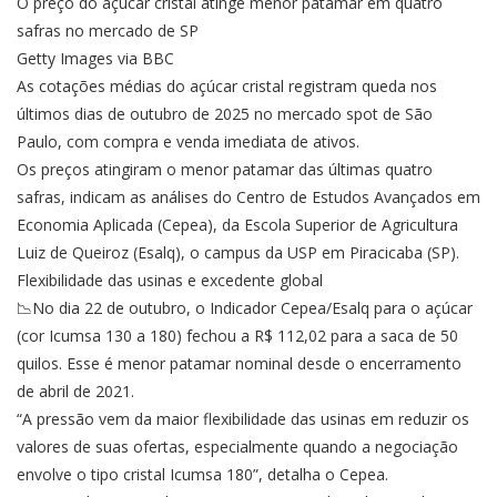
O preço do açúcar cristal atinge menor patamar em quatro
safras no mercado de SP
Getty Images via BBC
As cotações médias do açúcar cristal registram queda nos
últimos dias de outubro de 2025 no mercado spot de São
Paulo, com compra e venda imediata de ativos.
Os preços atingiram o menor patamar das últimas quatro
safras, indicam as análises do Centro de Estudos Avançados em
Economia Aplicada (Cepea), da Escola Superior de Agricultura
Luiz de Queiroz (Esalq), o campus da USP em Piracicaba (SP).
Flexibilidade das usinas e excedente global
📉No dia 22 de outubro, o Indicador Cepea/Esalq para o açúcar
(cor Icumsa 130 a 180) fechou a R$ 112,02 para a saca de 50
quilos. Esse é menor patamar nominal desde o encerramento
de abril de 2021.
“A pressão vem da maior flexibilidade das usinas em reduzir os
valores de suas ofertas, especialmente quando a negociação
envolve o tipo cristal Icumsa 180”, detalha o Cepea.