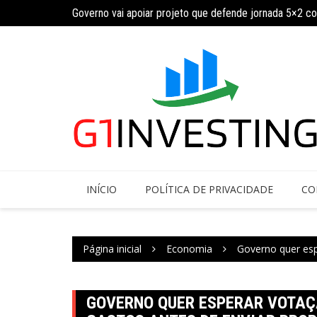
Ir
ja calendário
Governo vai apoiar projeto que defende jornada 5×2 c
para
o
conteúdo
INÍCIO
POLÍTICA DE PRIVACIDADE
CO
Página inicial
Economia
Governo quer esp
GOVERNO QUER ESPERAR VOTAÇ