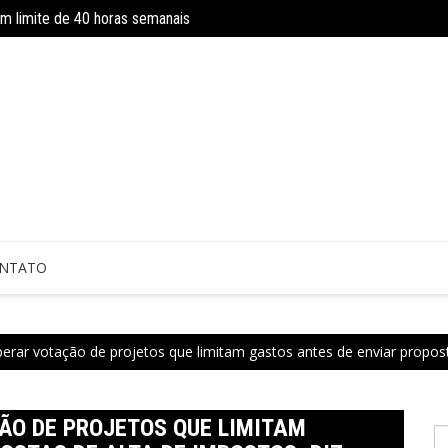
om limite de 40 horas semanais
INSS amplia temporariamente prazo d
NTATO
erar votação de projetos que limitam gastos antes de enviar propos
ÃO DE PROJETOS QUE LIMITAM
P