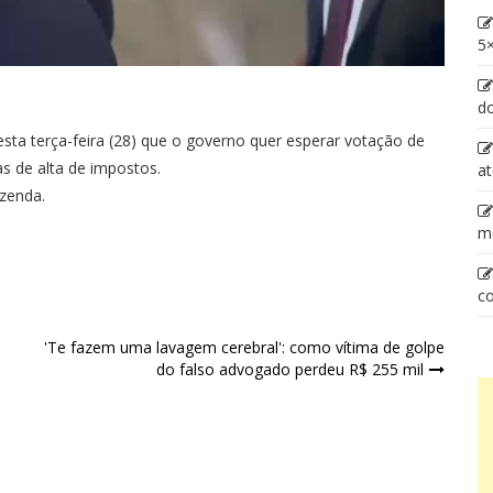
5×
d
ta terça-feira (28) que o governo quer esperar votação de
s de alta de impostos.
at
azenda.
m
co
'Te fazem uma lavagem cerebral': como vítima de golpe
do falso advogado perdeu R$ 255 mil