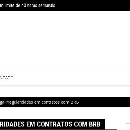
om limite de 40 horas semanais
Concurso do IBGE tem 9 mil vagas e sa
 sem perícia; entenda mudanças
NTATO
ga irregularidades em contratos com BRB
RIDADES EM CONTRATOS COM BRB
P