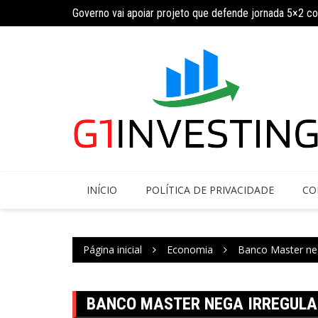
Ir
Governo vai apoiar projeto que defende jornada 5×2 c
para
INSS amplia temporariamente prazo de auxílio-doença
o
conteúdo
INÍCIO
POLÍTICA DE PRIVACIDADE
CO
Página inicial
Economia
Banco Master ne
BANCO MASTER NEGA IRREGULA