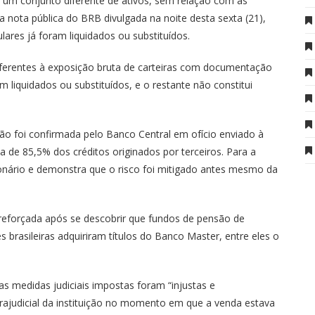
 um conjunto diferente de ativos, sem relação com as
 nota pública do BRB divulgada na noite desta sexta (21),
lares já foram liquidados ou substituídos.
referentes à exposição bruta de carteiras com documentação
m liquidados ou substituídos, e o restante não constitui
ão foi confirmada pelo Banco Central em ofício enviado à
a de 85,5% dos créditos originados por terceiros. Para a
ilionário e demonstra que o risco foi mitigado antes mesmo da
reforçada após se descobrir que fundos de pensão de
s brasileiras adquiriram títulos do Banco Master, entre eles o
 medidas judiciais impostas foram “injustas e
rajudicial da instituição no momento em que a venda estava