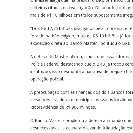
O Master alega que, na prática, o BRB terminou com
carteiras citadas na investigação. De acordo com uma
mais de R$ 10 bilhões em títulos supostamente irregu
“Dos R$ 12,76 bilhões divulgados pela imprensa, e 
fora do padrão exigido, mais de R$ 10 bilhões já fora
exposição direta ao Banco Master”, pontuou o BRB.
A defesa do Master afirma, ainda, que essa informaç
Polícia Federal, destacando que o BRB já trocou cerc
instituição, isso desmonta a narrativa de prejuízo b
operação policial.
A preocupação com as finanças dos dois bancos foi 
servidores estaduais e municipais de várias localidade
Rioprevidência de R$ 960 milhões.
O Banco Master completou a defesa afirmando que as
desnecessárias” e acabaram levando à liquidação ext