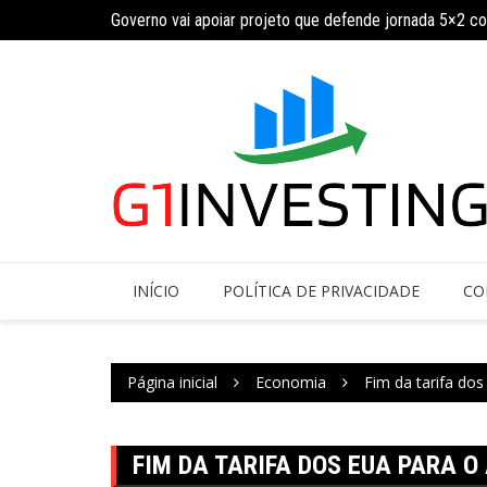
Ir
Governo vai apoiar projeto que defende jornada 5×2 c
para
INSS amplia temporariamente prazo de auxílio-doença
o
conteúdo
INÍCIO
POLÍTICA DE PRIVACIDADE
CO
Página inicial
Economia
Fim da tarifa dos
FIM DA TARIFA DOS EUA PARA O