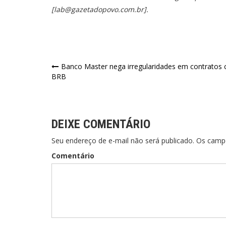
[
lab@gazetadopovo.com.br
].
Navegação
Banco Master nega irregularidades em contratos
BRB
de
Post
DEIXE COMENTÁRIO
Seu endereço de e-mail não será publicado. Os cam
Comentário