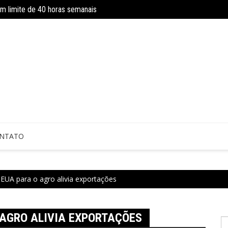
om limite de 40 horas semanais
Concurso do IBGE tem 9 mil vagas e sa
 sem perícia; entenda mudanças
NTATO
 EUA para o agro alivia exportações
 AGRO ALIVIA EXPORTAÇÕES
P