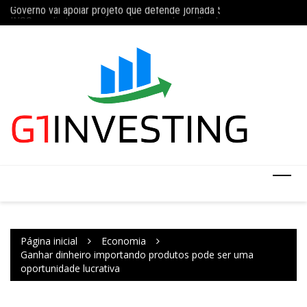
Governo vai apoiar projeto que defende jornada 5×2 com limite de 4
Ir
Concurso do IBGE te
INSS amplia temporariamente prazo de auxílio-doença sem perícia;
para
o
conteúdo
Página inicial
Economia
Ganhar dinheiro importando produtos pode ser uma
oportunidade lucrativa