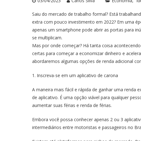
03/04/2023
Carlos Silva
Economia
Id
Saiu do mercado de trabalho formal? Está trabalhan
extra com pouco investimento em 2022? Em uma époc
apenas um smartphone pode abrir as portas para inú
se multiplicam.
Mas por onde começar? Há tanta coisa acontecendo 
certas para começar a economizar dinheiro e acelera
abordaremos algumas opções de renda adicional co
1. Inscreva-se em um aplicativo de carona
A maneira mais fácil e rápida de ganhar uma renda
de aplicativo. É uma opção viável para qualquer pes
aumentar suas férias e renda de férias.
Embora você possa conhecer apenas 2 ou 3 aplicativ
intermediários entre motoristas e passageiros no Bras