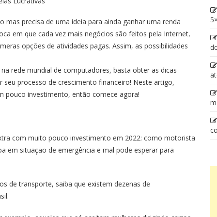
eias Lucrativas
5×
do mas precisa de uma ideia para ainda ganhar uma renda
a em que cada vez mais negócios são feitos pela Internet,
meras opções de atividades pagas. Assim, as possibilidades
d
na rede mundial de computadores, basta obter as dicas
at
r seu processo de crescimento financeiro! Neste artigo,
m pouco investimento, então comece agora!
m
co
 extra com muito pouco investimento em 2022: como motorista
soa em situação de emergência e mal pode esperar para
os de transporte, saiba que existem dezenas de
il.