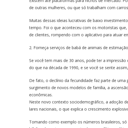
Existem até plataformas para nichos de mercado. Po
de outras mulheres, ou que só trabalham com carros
Muitas dessas ideias lucrativas de baixo investim
tempo. Foi o que aconteceu com os motoristas que
de clientes, rompendo com o aplicativo para atuar e
2. Forneça serviços de babá de animais de estimaçã
Se você tem mais de 30 anos, pode ter a impressão d
do que na década de 1990, e se você se sente assim,
De fato, o declínio da fecundidade faz parte de uma
surgimento de novos modelos de família, a ascensão
econômicas.
Neste novo contexto sociodemográfico, a adoção d
lares nacionais, o que explica o crescimento explosi
Tomando como exemplo os números brasileiros, só 