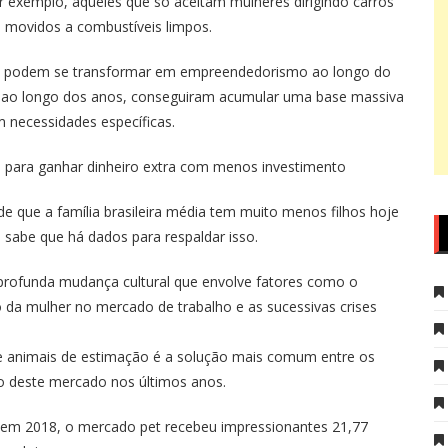
r exemplo, aqueles que só aceitam mulheres dirigindo carros
 movidos a combustíveis limpos.
ento podem se transformar em empreendedorismo ao longo do
, ao longo dos anos, conseguiram acumular uma base massiva
m necessidades específicas.
o para ganhar dinheiro extra com menos investimento
e que a família brasileira média tem muito menos filhos hoje
 sabe que há dados para respaldar isso.
 profunda mudança cultural que envolve fatores como o
 da mulher no mercado de trabalho e as sucessivas crises
e animais de estimação é a solução mais comum entre os
vo deste mercado nos últimos anos.
em 2018, o mercado pet recebeu impressionantes 21,77