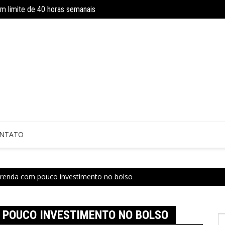
om limite de 40 horas semanais
Concurso do IBGE tem 9 mil vagas e sa
 sem perícia; entenda mudanças
NTATO
r renda com pouco investimento no bolso
 POUCO INVESTIMENTO NO BOLSO
P