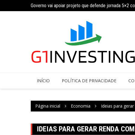
Governo vai apoiar projeto que defende jornada 5×2 c
Ir
INSS amplia temporariamente prazo de auxílio-doença
para
o
conteúdo
INÍCIO
POLÍTICA DE PRIVACIDADE
CO
Página inicial
Economia
Ideias para gera
IDEIAS PARA GERAR RENDA COM