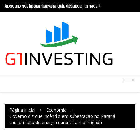
Ir
Governo vai apoiar projeto que defende jornada 5×2 com limite de 4
Concurso do IBGE te
para
INSS amplia temporariamente prazo de auxílio-doença sem perícia;
o
conteúdo
Página inicial
Economia
Governo diz que incêndio em subestação no Paraná
causou falta de energia durante a madrugada