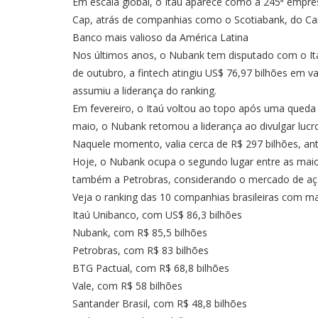
Em escala global, o Itaú aparece como a 245ª empr
Cap, atrás de companhias como o Scotiabank, do Ca
Banco mais valioso da América Latina
Nos últimos anos, o Nubank tem disputado com o Ita
de outubro, a fintech atingiu US$ 76,97 bilhões em v
assumiu a liderança do ranking.
Em fevereiro, o Itaú voltou ao topo após uma qued
maio, o Nubank retomou a liderança ao divulgar lucr
Naquele momento, valia cerca de R$ 297 bilhões, ant
Hoje, o Nubank ocupa o segundo lugar entre as maio
também a Petrobras, considerando o mercado de açõ
Veja o ranking das 10 companhias brasileiras com mai
Itaú Unibanco, com US$ 86,3 bilhões
Nubank, com R$ 85,5 bilhões
Petrobras, com R$ 83 bilhões
BTG Pactual, com R$ 68,8 bilhões
Vale, com R$ 58 bilhões
Santander Brasil, com R$ 48,8 bilhões