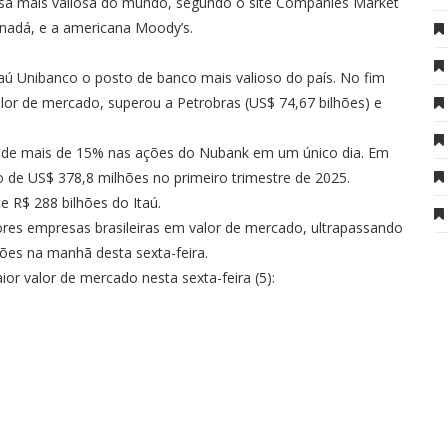
esa mais valiosa do mundo, segundo o site Companies Market
nadá, e a americana Moody’s.
ú Unibanco o posto de banco mais valioso do país. No fim
alor de mercado, superou a Petrobras (US$ 74,67 bilhões) e
a de mais de 15% nas ações do Nubank em um único dia. Em
o de US$ 378,8 milhões no primeiro trimestre de 2025.
e R$ 288 bilhões do Itaú.
res empresas brasileiras em valor de mercado, ultrapassando
es na manhã desta sexta-feira.
or valor de mercado nesta sexta-feira (5):