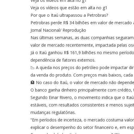
Veja os vídeos em alta no g1
Veja os vídeos que estão em alta no g1
Por que o Itaú ultrapassou a Petrobras?
Petrobras perde R$ 34 bilhões em valor de mercado 
Jornal Nacional/ Reprodução
Nas últimas semanas, as duas companhias seguiram 
valor de mercado recentemente, impactada pelas osci
Já o Itaú ganhou R$ 161,9 bilhões no mesmo período
dependência de fatores externos.
📉 A queda nos preços do petróleo pode impactar dir
da venda do produto. Com preços mais baixos, cada b
🏦 No caso do Itaú, o valor de mercado não depend
O banco ganha dinheiro principalmente com crédito, ta
Segundo Einar Rivero, o movimento indica que o Itaú
estáveis, com resultados consistentes e menos suje
mudanças regulatórias.
“Em períodos de incerteza, o mercado costuma valori
explicar o desempenho do setor financeiro e, em esp