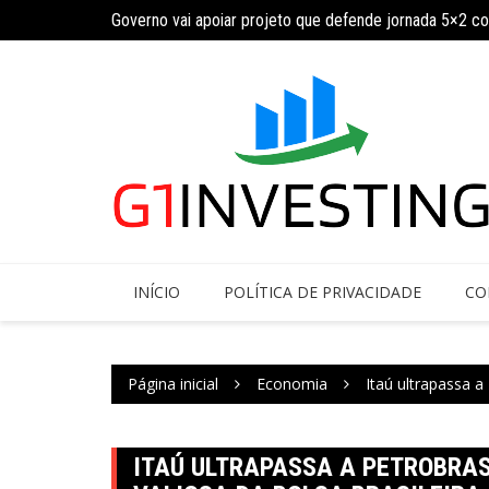
Ir
Governo vai apoiar projeto que defende jornada 5×2 c
INSS amplia temporariamente prazo de auxílio-doença
para
o
conteúdo
INÍCIO
POLÍTICA DE PRIVACIDADE
CO
Página inicial
Economia
Itaú ultrapassa a
ITAÚ ULTRAPASSA A PETROBRAS