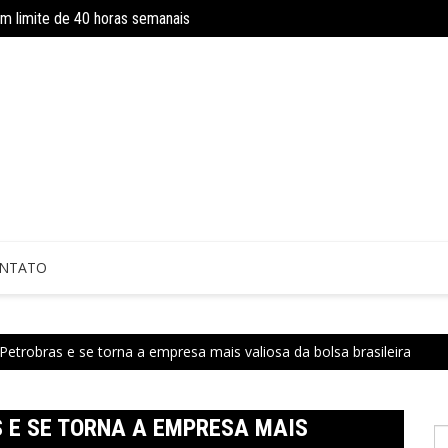
om limite de 40 horas semanais
Concurso do IBGE tem 9 mil vagas e sa
 sem perícia; entenda mudanças
NTATO
 Petrobras e se torna a empresa mais valiosa da bolsa brasileira
 E SE TORNA A EMPRESA MAIS
P